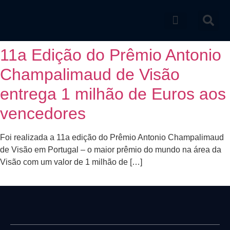
Catálogo de produtos
11a Edição do Prêmio Antonio
Champalimaud de Visão
entrega 1 milhão de Euros aos
vencedores
Foi realizada a 11a edição do Prêmio Antonio Champalimaud
de Visão em Portugal – o maior prêmio do mundo na área da
Visão com um valor de 1 milhão de […]