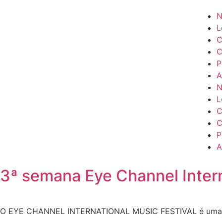
N
L
C
C
P
A
N
L
C
C
P
A
3ª semana Eye Channel Intern
O EYE CHANNEL INTERNATIONAL MUSIC FESTIVAL é uma inic