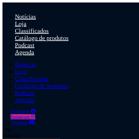
Ir
para
Notícias
o
conteúdo
Loja
Classificados
Catálogo de produtos
Podcast
Agenda
Notícias
Loja
Classificados
Catálogo de produtos
Podcast
Agenda
Facebook
Instagram
Youtube
Pesquisar