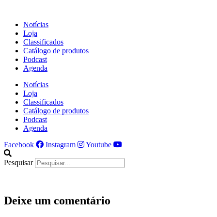
Ir
para
Notícias
o
Loja
conteúdo
Classificados
Catálogo de produtos
Podcast
Agenda
Notícias
Loja
Classificados
Catálogo de produtos
Podcast
Agenda
Facebook
Instagram
Youtube
Pesquisar
Deixe um comentário