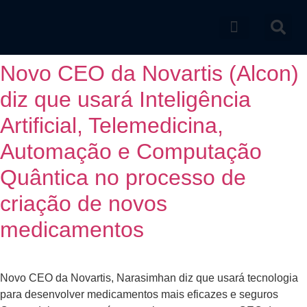
Catálogo de produtos
Novo CEO da Novartis (Alcon)
diz que usará Inteligência
Artificial, Telemedicina,
Automação e Computação
Quântica no processo de
criação de novos
medicamentos
Novo CEO da Novartis, Narasimhan diz que usará tecnologia
para desenvolver medicamentos mais eficazes e seguros