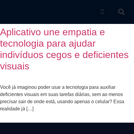
Catálogo de produtos
Aplicativo une empatia e
tecnologia para ajudar
indivíduos cegos e deficientes
visuais
Você já imaginou poder usar a tecnologia para auxiliar
deficientes visuais em suas tarefas diárias, sem ao menos
precisar sair de onde está, usando apenas o celular? Essa
realidade já […]