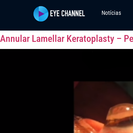
Notícias
Annular Lamellar Keratoplasty – Pe