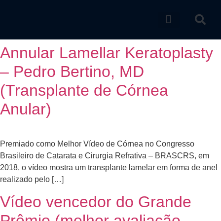
Catálogo de produtos
Annular Lamellar Keratoplasty
– Pedro Bertino, MD
(Transplante de Córnea
Anular)
Premiado como Melhor Vídeo de Córnea no Congresso
Brasileiro de Catarata e Cirurgia Refrativa – BRASCRS, em
2018, o vídeo mostra um transplante lamelar em forma de anel
realizado pelo […]
Vídeo vencedor do Grande
Prêmio (melhor avaliação