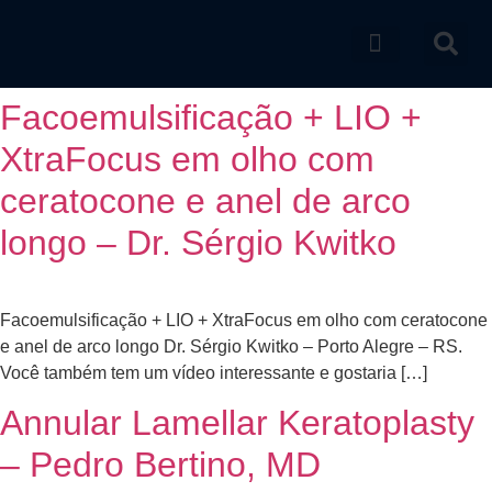
Catálogo de produtos
Facoemulsificação + LIO +
XtraFocus em olho com
ceratocone e anel de arco
longo – Dr. Sérgio Kwitko
Facoemulsificação + LIO + XtraFocus em olho com ceratocone
e anel de arco longo Dr. Sérgio Kwitko – Porto Alegre – RS.
Você também tem um vídeo interessante e gostaria […]
Annular Lamellar Keratoplasty
– Pedro Bertino, MD