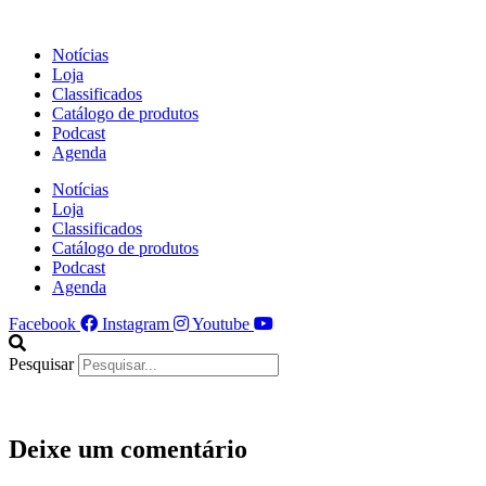
Ir
para
Notícias
o
Loja
conteúdo
Classificados
Catálogo de produtos
Podcast
Agenda
Notícias
Loja
Classificados
Catálogo de produtos
Podcast
Agenda
Facebook
Instagram
Youtube
Pesquisar
Deixe um comentário