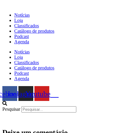
Ir
para
Notícias
o
Loja
conteúdo
Classificados
Catálogo de produtos
Podcast
Agenda
Notícias
Loja
Classificados
Catálogo de produtos
Podcast
Agenda
cebook
Instagram
Youtube
Pesquisar
Deixe um comentário