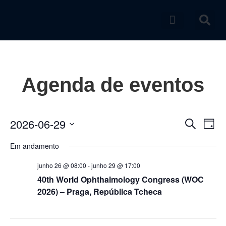
Catálogo de produtos
Agenda de eventos
2026-06-29
Pesqu
Na
Procurar e
Dia
Selecione
do
e
a
Em andamento
data.
vi
nave
junho 26 @ 08:00
-
junho 29 @ 17:00
Ev
40th World Ophthalmology Congress (WOC
de
2026) – Praga, República Tcheca
visuai
de