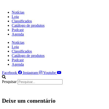
Ir
para
Notícias
o
Loja
conteúdo
Classificados
Catálogo de produtos
Podcast
Agenda
Notícias
Loja
Classificados
Catálogo de produtos
Podcast
Agenda
Facebook
Instagram
Youtube
Pesquisar
Deixe um comentário