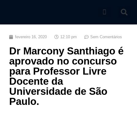
Catálogo de produtos
fevereiro 16, 2020
12:10 pm
Sem Comentários
Dr Marcony Santhiago é
aprovado no concurso
para Professor Livre
Docente da
Universidade de São
Paulo.