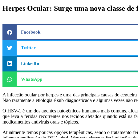
Herpes Ocular: Surge uma nova classe de 
Facebook
Twitter
LinkedIn
WhatsApp
A infecção ocular por herpes é uma das principais causas de cegueir
Não raramente a etiologia é sub-diagnosticada e algumas vezes não 
O HSV-1 é um dos agentes patogênicos humanos mais comuns, afetand
que leva a feridas recorrentes nos tecidos afetados quando está na 
medicamentos antivirais orais e tópicos.
Atualmente temos poucas opções terapêuticas, sendo o tratamento fei
inibem a replicação do DNA viral. Mas esta classe sofre limitações devi