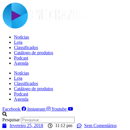
Ir
para
o
conteúdo
Notícias
Loja
Classificados
Catálogo de produtos
Podcast
Agenda
Notícias
Loja
Classificados
Catálogo de produtos
Podcast
Agenda
Facebook
Instagram
Youtube
Pesquisar
fevereiro 25, 2018
11:12 pm
Sem Comentários