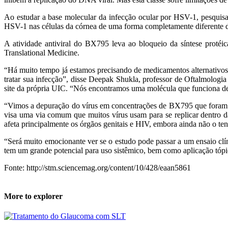
Ao estudar a base molecular da infecção ocular por HSV-1, pesquis
HSV-1 nas células da córnea de uma forma completamente diferente d
A atividade antiviral do BX795 leva ao bloqueio da síntese protéic
Translational Medicine.
“Há muito tempo já estamos precisando de medicamentos alternativos
tratar sua infecção”, disse Deepak Shukla, professor de Oftalmologi
site da própria UIC. “Nós encontramos uma molécula que funciona de f
“Vimos a depuração do vírus em concentrações de BX795 que foram c
visa uma via comum que muitos vírus usam para se replicar dentro da
afeta principalmente os órgãos genitais e HIV, embora ainda não o te
“Será muito emocionante ver se o estudo pode passar a um ensaio clí
tem um grande potencial para uso sistêmico, bem como aplicação tópi
Fonte: http://stm.sciencemag.org/content/10/428/eaan5861
More to explorer