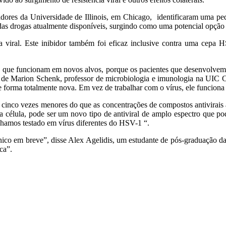
adores da Universidade de Illinois, em Chicago, identificaram uma pe
as drogas atualmente disponíveis, surgindo como uma potencial opção 
a viral. Este inibidor também foi eficaz inclusive contra uma cepa 
 que funcionam em novos alvos, porque os pacientes que desenvolvem 
a de Marion Schenk, professor de microbiologia e imunologia na UIC C
orma totalmente nova. Em vez de trabalhar com o vírus, ele funciona na
inco vezes menores do que as concentrações de compostos antivirais
 célula, pode ser um novo tipo de antiviral de amplo espectro que pode
nhamos testado em vírus diferentes do HSV-1 “.
nico em breve”, disse Alex Agelidis, um estudante de pós-graduação d
ca”.