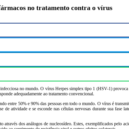
fármacos no tratamento contra o vírus
a infecciosa no mundo. O vírus Herpes simplex tipo 1 (HSV-1) provoca
responde adequadamente ao tratamento convencional.
o entre 50% e 90% das pessoas em todo o mundo. O vírus é transmitid
fase de atividade e se esconde nas células nervosas durante sua fase l
to através dos análogos de nucleosídeo. Estes, exemplificados pelo aci
do ao surgimento de resistência viral e outros efeitos colaterais.