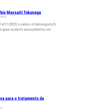
abio Massaiti Tokunaga
tário
(14/11/2025) o médico oftalmologista Dr.
um grave acidente automobilístico em
ssa para o tratamento da
io