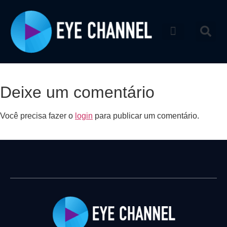
Catálogo de produtos
Deixe um comentário
Você precisa fazer o
login
para publicar um comentário.