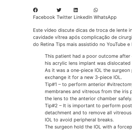
Facebook
Twitter
LinkedIn
WhatsApp
Este vídeo discute dicas de troca de lente i
cavidade vítrea após complicação de cirurgi
do Retina Tips mais assistido no YouTube e
This patient had a poor outcome after
his acrylic lens implant was dislocated 
As it was a one-piece IOL the surgeon
exchange it for a new 3-piece IOL.
Tip#1 – to perform anterior #vitrectom
membranes and vitreous from the iris 
the lens to the anterior chamber safely
Tip#2 – It is important to perform post
detachment and to remove all vitreous 
IOL to avoid peripheral breaks.
The surgeon hold the IOL with a forceps