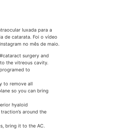
ntraocular luxada para a
a de catarata. Foi o vídeo
 Instagram no mês de maio.
 #cataract surgery and
to the vitreous cavity.
 programed to
y to remove all
plane so you can bring
.
erior hyaloid
traction’s around the
, bring it to the AC.