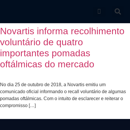
Catálogo de produtos
Novartis informa recolhimento
voluntário de quatro
importantes pomadas
oftálmicas do mercado
No dia 25 de outubro de 2018, a Novartis emitiu um
comunicado oficial informando o recall voluntário de algumas
pomadas oftálmicas. Com o intuito de esclarecer e reiterar o
compromisso […]