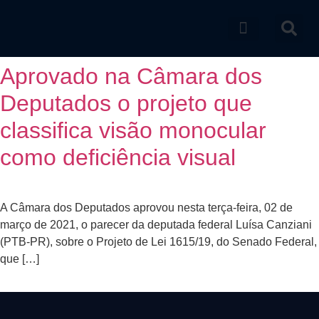
Catálogo de produtos
Aprovado na Câmara dos
Deputados o projeto que
classifica visão monocular
como deficiência visual
A Câmara dos Deputados aprovou nesta terça-feira, 02 de
março de 2021, o parecer da deputada federal Luísa Canziani
(PTB-PR), sobre o Projeto de Lei 1615/19, do Senado Federal,
que […]