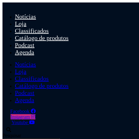
Ir
para
Notícias
o
conteúdo
Loja
Classificados
Catálogo de produtos
Podcast
Agenda
Notícias
Loja
Classificados
Catálogo de produtos
Podcast
Agenda
Facebook
Instagram
Youtube
Pesquisar