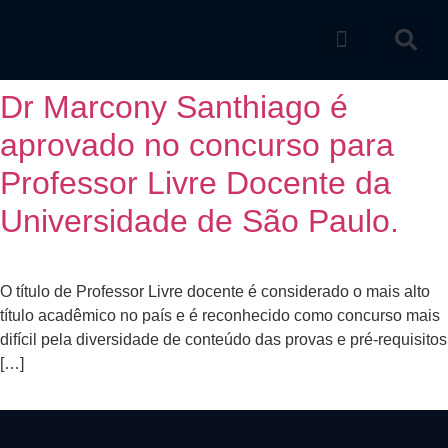
Catálogo de produtos
Dr Marcony Santhiago é
aprovado no concurso para
Professor Livre Docente da
Universidade de São Paulo.
O título de Professor Livre docente é considerado o mais alto
título acadêmico no país e é reconhecido como concurso mais
difícil pela diversidade de conteúdo das provas e pré-requisitos
[…]