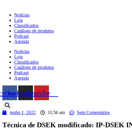
Ir
para
Notícias
o
Loja
conteúdo
Classificados
Catálogo de produtos
Podcast
Agenda
Notícias
Loja
Classificados
Catálogo de produtos
Podcast
Agenda
cebook
Instagram
Youtube
junho 1, 2022
11:56 am
Sem Comentários
Técnica de DSEK modificado: IP-DSEK I