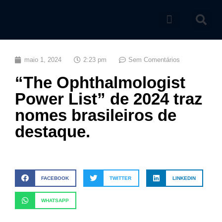
Catálogo de produtos
maio 1, 2024
2:23 pm
Sem Comentários
“The Ophthalmologist
Power List” de 2024 traz
nomes brasileiros de
destaque.
FACEBOOK
TWITTER
LINKEDIN
WHATSAPP