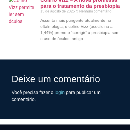
para o tratamento da presbiopia
15 de agosto de 2025
Nenhum comentário
Assunto mais pungente atualmente na
oftalmologia, o colírio Vizz (aceclidina a
1,44%) promete “corrigir” a presbiopia sem
o uso de óculos, antigo
Deixe um comentário
Você precisa fazer o
login
para publicar um
comentário.