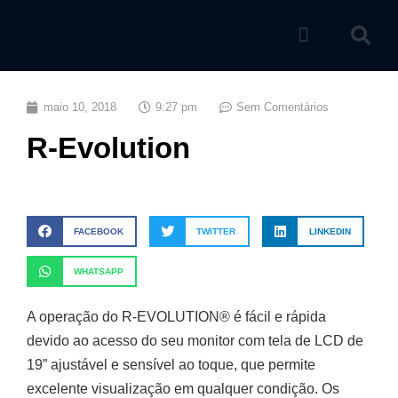
Catálogo de produtos
maio 10, 2018
9:27 pm
Sem Comentários
R-Evolution
FACEBOOK
TWITTER
LINKEDIN
WHATSAPP
A operação do R-EVOLUTION® é fácil e rápida
devido ao acesso do seu monitor com tela de LCD de
19” ajustável e sensível ao toque, que permite
excelente visualização em qualquer condição. Os