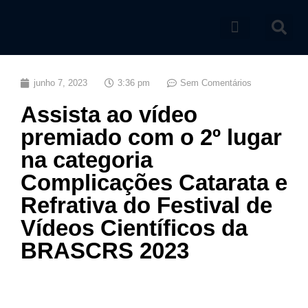
Catálogo de produtos
junho 7, 2023
3:36 pm
Sem Comentários
Assista ao vídeo
premiado com o 2º lugar
na categoria
Complicações Catarata e
Refrativa do Festival de
Vídeos Científicos da
BRASCRS 2023