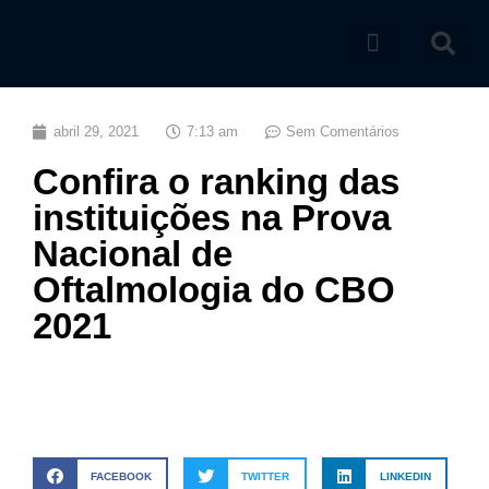
Catálogo de produtos
abril 29, 2021
7:13 am
Sem Comentários
Confira o ranking das
instituições na Prova
Nacional de
Oftalmologia do CBO
2021
FACEBOOK
TWITTER
LINKEDIN