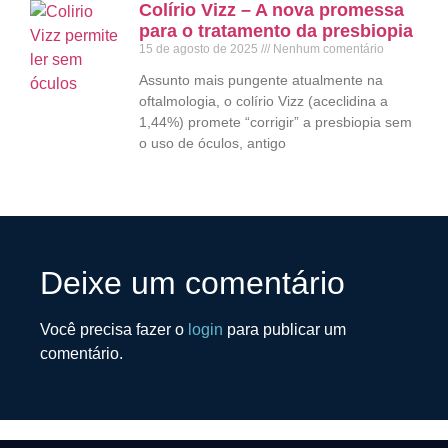
Colírio Vizz – A nova promessa
para o tratamento da presbiopia
15 de agosto de 2025
Nenhum comentário
Assunto mais pungente atualmente na
oftalmologia, o colírio Vizz (aceclidina a
1,44%) promete “corrigir” a presbiopia sem
o uso de óculos, antigo
Deixe um comentário
Você precisa fazer o
login
para publicar um
comentário.