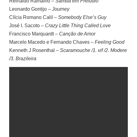
Reinaldo Ramalho –
Samba em Prelúdio
Leonardo Gontijo –
Journey
Clícia Romano Calil –
Somebody Else’s Guy
José I. Sacoto –
Crazy Little Thing Called Love
Francisco Marquardt –
Canção de Amor
Marcelo Macedo e Fernando Chaves –
Feeling Good
Kenneth J Rosenthal –
Scaramouche /1. vif /2. Modere
/3. Brazileira