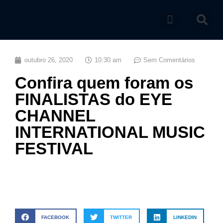
Catálogo de produtos
outubro 26, 2020
10:30 am
Sem Comentários
Confira quem foram os
FINALISTAS do EYE
CHANNEL
INTERNATIONAL MUSIC
FESTIVAL
FACEBOOK
TWITTER
LINKEDIN