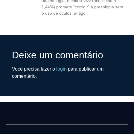
oftalmologia, o colírio Vizz (aceclidina a
1,44%) promete “corrigir” a presbiopia sem
o uso de óculos, antigo
Deixe um comentário
Você precisa fazer o
login
para publicar um
comentário.