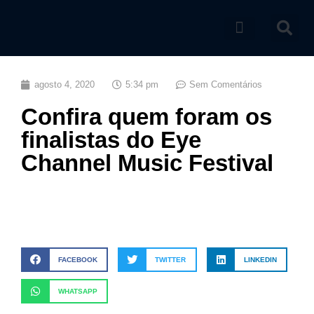
Catálogo de produtos
agosto 4, 2020
5:34 pm
Sem Comentários
Confira quem foram os
finalistas do Eye
Channel Music Festival
FACEBOOK
TWITTER
LINKEDIN
WHATSAPP