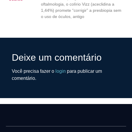
oftalmologia, o colírio Vizz (aceclidina a
1,44%) promete “corrigir” a presbiopia sem
o uso de óculos, antigo
Deixe um comentário
Você precisa fazer o
login
para publicar um
comentário.