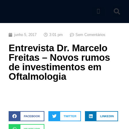
Catálogo de produtos
junho 5, 2017
3:01 pm
Sem Comentários
Entrevista Dr. Marcelo
Freitas – Novos rumos
de investimentos em
Oftalmologia
FACEBOOK
TWITTER
LINKEDIN