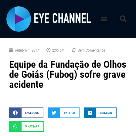
outubro 1, 2017
2:36 pm
Sem Comentários
Equipe da Fundação de Olhos
de Goiás (Fubog) sofre grave
acidente
FACEBOOK
TWITTER
LINKEDIN
WHATSAPP