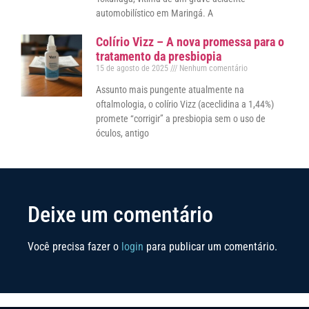
automobilístico em Maringá. A
Colírio Vizz – A nova promessa para o
tratamento da presbiopia
15 de agosto de 2025
Nenhum comentário
Assunto mais pungente atualmente na
oftalmologia, o colírio Vizz (aceclidina a 1,44%)
promete “corrigir” a presbiopia sem o uso de
óculos, antigo
Deixe um comentário
Você precisa fazer o
login
para publicar um comentário.