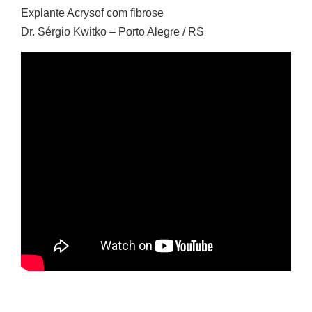
Explante Acrysof com fibrose
Dr. Sérgio Kwitko – Porto Alegre / RS