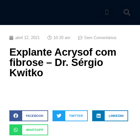
Catálogo de produtos
abril 12, 2021
10:20 am
Sem Comentários
Explante Acrysof com
fibrose – Dr. Sérgio
Kwitko
FACEBOOK
TWITTER
LINKEDIN
WHATSAPP