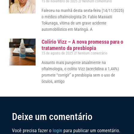
15 de novembro de 2025
Nenhum comentário
Faleceu na manhã desta sexta-feira (14/11/2025)
o médico oftalmologista Dr. Fabio Massaiti
Tokunaga, vítima de um grave acidente
automobilístico em Maringá. A
Colírio Vizz – A nova promessa para o
tratamento da presbiopia
15 de agosto de 2025
Nenhum comentário
Assunto mais pungente atualmente na
oftalmologia, o colírio Vizz (aceclidina a 1,44%)
promete “corrigir” a presbiopia sem o uso de
óculos, antigo
Deixe um comentário
Você precisa fazer o
login
para publicar um comentário.