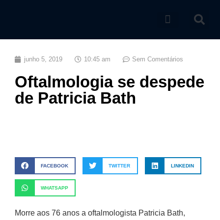
Catálogo de produtos
junho 5, 2019
10:45 am
Sem Comentários
Oftalmologia se despede
de Patricia Bath
FACEBOOK
TWITTER
LINKEDIN
WHATSAPP
Morre aos 76 anos a oftalmologista Patricia Bath,