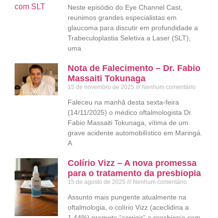
Neste episódio do Eye Channel Cast,
reunimos grandes especialistas em
glaucoma para discutir em profundidade a
Trabeculoplastia Seletiva a Laser (SLT),
uma
Nota de Falecimento – Dr. Fabio
Massaiti Tokunaga
15 de novembro de 2025
Nenhum comentário
Faleceu na manhã desta sexta-feira
(14/11/2025) o médico oftalmologista Dr.
Fabio Massaiti Tokunaga, vítima de um
grave acidente automobilístico em Maringá.
A
Colírio Vizz – A nova promessa
para o tratamento da presbiopia
15 de agosto de 2025
Nenhum comentário
Assunto mais pungente atualmente na
oftalmologia, o colírio Vizz (aceclidina a
1,44%) promete “corrigir” a presbiopia sem