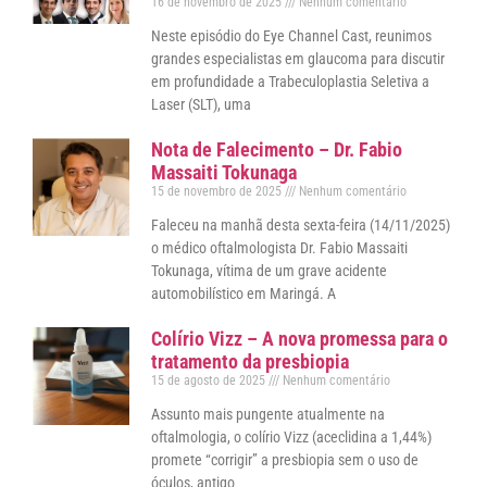
16 de novembro de 2025
Nenhum comentário
Neste episódio do Eye Channel Cast, reunimos
grandes especialistas em glaucoma para discutir
em profundidade a Trabeculoplastia Seletiva a
Laser (SLT), uma
Nota de Falecimento – Dr. Fabio
Massaiti Tokunaga
15 de novembro de 2025
Nenhum comentário
Faleceu na manhã desta sexta-feira (14/11/2025)
o médico oftalmologista Dr. Fabio Massaiti
Tokunaga, vítima de um grave acidente
automobilístico em Maringá. A
Colírio Vizz – A nova promessa para o
tratamento da presbiopia
15 de agosto de 2025
Nenhum comentário
Assunto mais pungente atualmente na
oftalmologia, o colírio Vizz (aceclidina a 1,44%)
promete “corrigir” a presbiopia sem o uso de
óculos, antigo