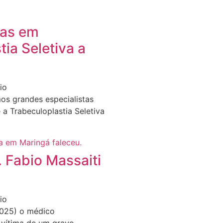
tas em
ia Seletiva a
io
os grandes especialistas
a Trabeculoplastia Seletiva
. Fabio Massaiti
io
2025) o médico
 vítima de um grave