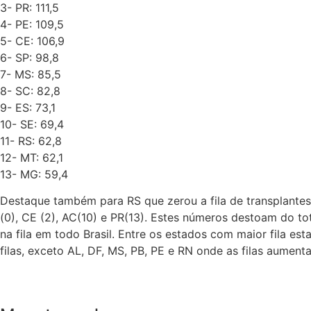
3- PR: 111,5
4- PE: 109,5
5- CE: 106,9
6- SP: 98,8
7- MS: 85,5
8- SC: 82,8
9- ES: 73,1
10- SE: 69,4
11- RS: 62,8
12- MT: 62,1
13- MG: 59,4
Destaque também para RS que zerou a fila de transplante
(0), CE (2), AC(10) e PR(13). Estes números destoam do to
na fila em todo Brasil. Entre os estados com maior fila e
filas, exceto AL, DF, MS, PB, PE e RN onde as filas aume