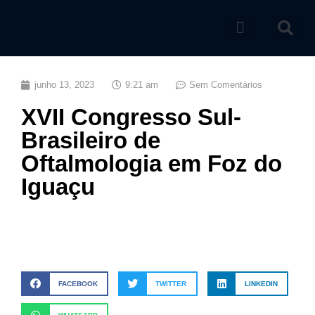
Catálogo de produtos
junho 13, 2023
9:21 am
Sem Comentários
XVII Congresso Sul-
Brasileiro de
Oftalmologia em Foz do
Iguaçu
FACEBOOK
TWITTER
LINKEDIN