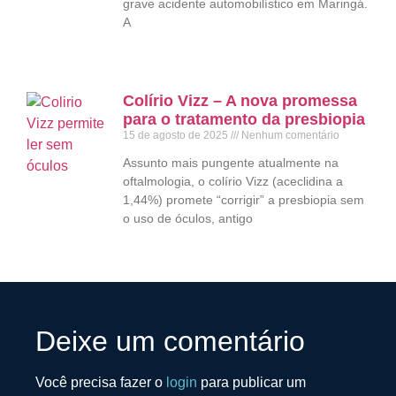
grave acidente automobilístico em Maringá.
A
Colírio Vizz – A nova promessa
para o tratamento da presbiopia
15 de agosto de 2025
Nenhum comentário
Assunto mais pungente atualmente na
oftalmologia, o colírio Vizz (aceclidina a
1,44%) promete “corrigir” a presbiopia sem
o uso de óculos, antigo
Deixe um comentário
Você precisa fazer o
login
para publicar um